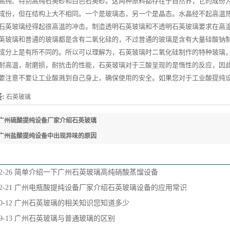
高纯、特别高纯石英砂和白色石英砂。这两种原料都存在于自然界，它的成份为
成份，但在结构上大不相同。一个是玻璃态，另一个是晶态。水晶经不起高温
石英玻璃经得起很高温的冲击。制造透明石英玻璃和不透明石英玻璃要求在高温下进
英玻璃和普通的玻璃都是含有二氧化硅的，不过普通的玻璃是含有大量硅酸钠
成分上是有所不同的。所以可以理解为，石英玻璃时二氧化硅制作的特种玻璃
耐高温，耐磨损，耐抗击的性能，石英玻璃对于三酸呈现的是惰性的反应，因
要注意不要让工业酸溅到自己身上，确保使用的安全。如果您对于工业酸提纯
:
石英玻璃
广州硫酸提纯设备厂家介绍石英玻璃
广州盐酸提纯设备中出现异味的原因
2-26
简单介绍一下广州石英玻璃高纯硝酸蒸馏设备
2-21
广州电瓶酸提纯设备厂家介绍石英玻璃设备的应用常识
0-12
广州石英玻璃的相关知识您知道多少
9-13
广州石英玻璃与普通玻璃的区别